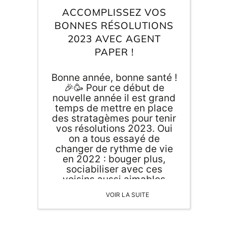
Inscri
m
ACCOMPLISSEZ VOS
vous
d
BONNES RÉSOLUTIONS
p
2023 AVEC AGENT
PAPER !
Bonne année, bonne santé !
🎉🥳 Pour ce début de
nouvelle année il est grand
temps de mettre en place
des stratagèmes pour tenir
vos résolutions 2023. Oui
on a tous essayé de
changer de rythme de vie
en 2022 : bouger plus,
sociabiliser avec ces
voisins aussi aimables
qu'une porte de prison,
VOIR LA SUITE
commencer une nouvelle
activité… rien de tout ça
n’a fonctionné ! Puis ces