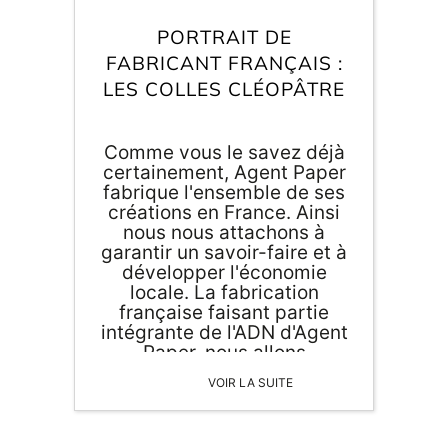
PORTRAIT DE
FABRICANT FRANÇAIS :
LES COLLES CLÉOPÂTRE
Comme vous le savez déjà
certainement, Agent Paper
fabrique l'ensemble de ses
créations en France. Ainsi
nous nous attachons à
garantir un savoir-faire et à
développer l'économie
locale. La fabrication
française faisant partie
intégrante de l'ADN d'Agent
Paper, nous allons
également plus loin dans
VOIR LA SUITE
notre démarche en nous
fournissant de matières
premières issues