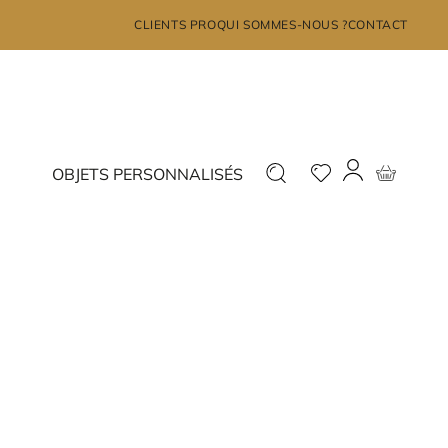
×
CLIENTS PRO
QUI SOMMES-NOUS ?
CONTACT
MON COMPTE
Déjà inscrit ?
Nouveau ?
OBJETS PERSONNALISÉS
Connectez-vous
Inscrivez-vous
J'ai oublié mon mot de passe?
JE ME CONNECTE