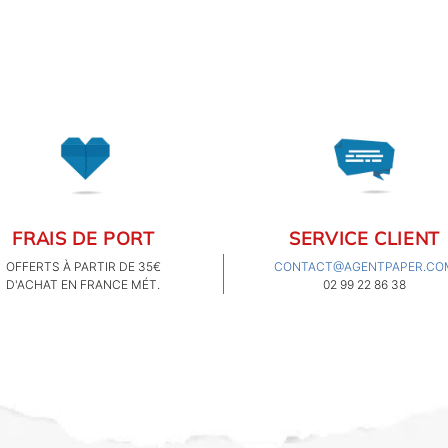
également d'une expertise
française. A travers ces
articles, nous voulons vous
présenter les partenaires
qui participent à garantir
que votre décoration,
papeterie, carterie... soit
fabriquée en France de A à
Z. Aujourd'hui, nous vous
proposons de partir à la
rencontre des colles
Cléopâtre.
FRAIS DE PORT
SERVICE CLIENT
OFFERTS À PARTIR DE 35€
CONTACT@AGENTPAPER.CO
D'ACHAT EN FRANCE MÉT.
02 99 22 86 38