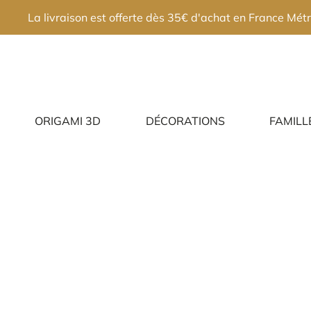
×
La livraison est offerte dès 35€ d'achat en France Métr
ORIGAMI 3D
DÉCORATIONS
FAMILL