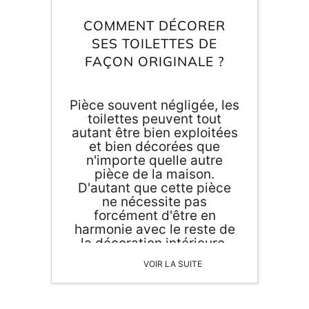
Inscri
m
vous
COMMENT DÉCORER
d
SES TOILETTES DE
p
FAÇON ORIGINALE ?
Pièce souvent négligée, les
toilettes peuvent tout
autant être bien exploitées
et bien décorées que
n'importe quelle autre
pièce de la maison.
D'autant que cette pièce
ne nécessite pas
forcément d'être en
harmonie avec le reste de
la décoration intérieure.
Alors comment décorer ses
VOIR LA SUITE
toilettes de façon originale
? On vous donne quelques
pistes... Décorer ses