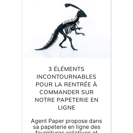
E
va
m
d
je
re
av
3 ÉLÉMENTS
pr
INCONTOURNABLES
co
d
POUR LA RENTRÉE À
la
COMMANDER SUR
po
d
NOTRE PAPETERIE EN
co
LIGNE
.
Agent Paper propose dans
sa papeterie en ligne des
fournitures créatives et