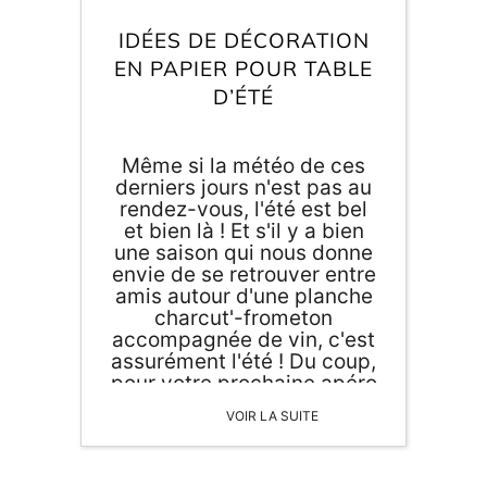
Inscri
m
vous
IDÉES DE DÉCORATION
d
EN PAPIER POUR TABLE
p
D’ÉTÉ
Même si la météo de ces
derniers jours n'est pas au
rendez-vous, l'été est bel
et bien là ! Et s'il y a bien
une saison qui nous donne
envie de se retrouver entre
amis autour d'une planche
charcut'-frometon
accompagnée de vin, c'est
assurément l'été ! Du coup,
pour votre prochaine apéro
party (pour rappel, les jus
VOIR LA SUITE
de licorne doivent être
consommés avec
modération),