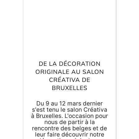
E
va
m
d
je
DE LA DÉCORATION
re
av
ORIGINALE AU SALON
pr
CRÉATIVA DE
co
d
BRUXELLES
la
po
d
Du 9 au 12 mars dernier
co
s'est tenu le salon Créativa
.
à Bruxelles. L'occasion pour
nous de partir à la
rencontre des belges et de
leur faire découvrir notre