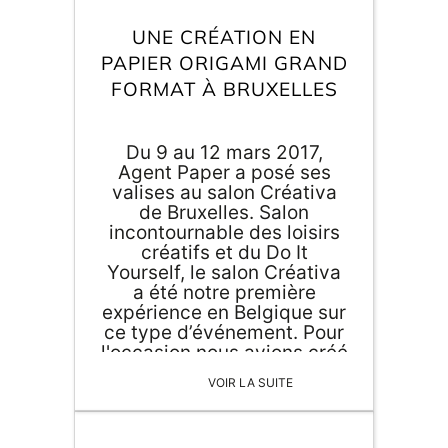
Inscri
m
vous
UNE CRÉATION EN
d
PAPIER ORIGAMI GRAND
p
FORMAT À BRUXELLES
Du 9 au 12 mars 2017,
Agent Paper a posé ses
valises au salon Créativa
de Bruxelles. Salon
incontournable des loisirs
créatifs et du Do It
Yourself, le salon Créativa
a été notre première
expérience en Belgique sur
ce type d’événement. Pour
l'occasion nous avions créé
une œuvre collaborative
VOIR LA SUITE
composée de papier
origami grand format.