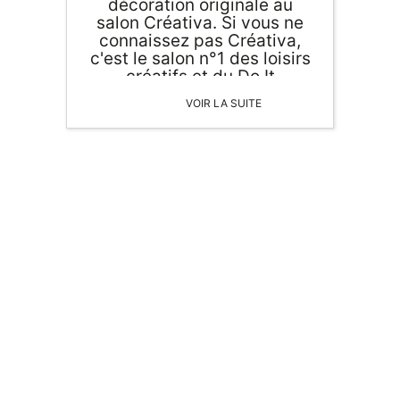
décoration originale au
salon Créativa. Si vous ne
connaissez pas Créativa,
c'est le salon n°1 des loisirs
créatifs et du Do It
Yourself. Différents acteurs
VOIR LA SUITE
du tricot, de la couture, du
scrapbooking et d'autres
loisirs créatifs étaient
présents pour ce rendez-
vous incontournable des
ORIGAMI 3D
amateurs de DIY.
DÉCORATIONS
FAMILLE & ENFANTS
PAPETERIE
IDÉES CADEAUX