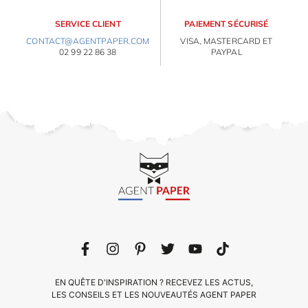
PAPETERIE
SERVICE CLIENT
PAIEMENT SÉCURISÉ
IDÉES CADEAUX
CONTACT@AGENTPAPER.COM
VISA, MASTERCARD ET
02 99 22 86 38
PAYPAL
OBJETS PERSONNALISÉS
E
va
m
d
je
re
av
pr
co
d
la
po
d
co
.
EN QUÊTE D'INSPIRATION ? RECEVEZ LES ACTUS,
LES CONSEILS ET LES NOUVEAUTÉS AGENT PAPER