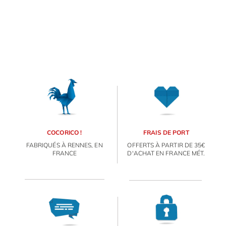
Inscri
m
vous
d
p
COCORICO !
FRAIS DE PORT
FABRIQUÉS À RENNES, EN
OFFERTS À PARTIR DE 35€
FRANCE
D'ACHAT EN FRANCE MÉT.
ORIGAMI 3D
DÉCORATIONS
FAMILLE & ENFANTS