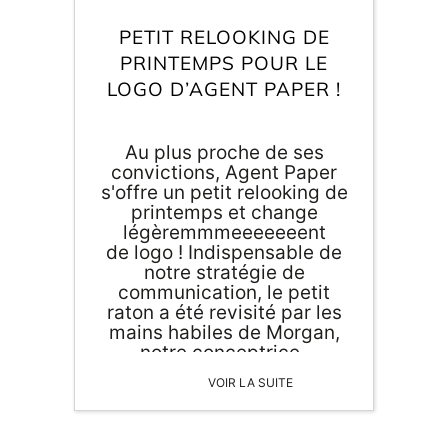
Inscri
m
vous
PETIT RELOOKING DE
d
PRINTEMPS POUR LE
p
LOGO D’AGENT PAPER !
Au plus proche de ses
convictions, Agent Paper
s'offre un petit relooking de
printemps et change
légèremmmeeeeeeent
de logo ! Indispensable de
notre stratégie de
communication, le petit
raton a été revisité par les
mains habiles de Morgan,
notre conceptrice-
illustratrice, et sous les
VOIR LA SUITE
habiles conseils de Cristina
Córdula, styliste qu'on a
plus à vous décrire... Et si