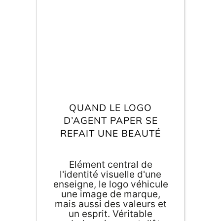
l'équipe d'Agent
Paper dispose d'un
"background" que je vous
décrivais dans cet article,
le logotype de la marque a
tout autant de choses à
E
dévoiler ! Comme nous
va
sommes du genre
m
nostalgique, retour
d
chronologique sur SIX
je
années d'existence et de
re
QUAND LE LOGO
av
joyeuses papeteries...
pr
D’AGENT PAPER SE
co
REFAIT UNE BEAUTÉ
d
la
po
d
Élément central de
co
l'identité visuelle d'une
.
enseigne, le logo véhicule
une image de marque,
mais aussi des valeurs et
un esprit. Véritable