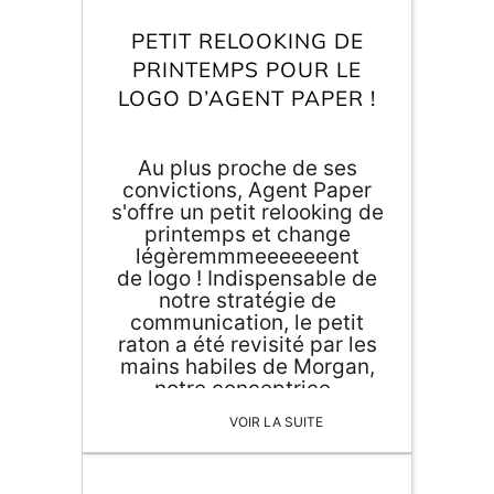
Inscri
m
vous
PETIT RELOOKING DE
d
PRINTEMPS POUR LE
p
LOGO D’AGENT PAPER !
Au plus proche de ses
convictions, Agent Paper
s'offre un petit relooking de
printemps et change
légèremmmeeeeeeent
de logo ! Indispensable de
notre stratégie de
communication, le petit
raton a été revisité par les
mains habiles de Morgan,
notre conceptrice-
illustratrice, et sous les
VOIR LA SUITE
habiles conseils de Cristina
Córdula, styliste qu'on a
plus à vous décrire... Et si