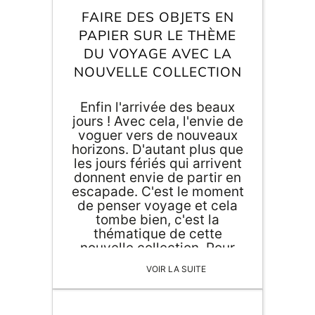
Inscri
m
FAIRE DES OBJETS EN
vous
d
PAPIER SUR LE THÈME
p
DU VOYAGE AVEC LA
NOUVELLE COLLECTION
Enfin l'arrivée des beaux
jours ! Avec cela, l'envie de
voguer vers de nouveaux
horizons. D'autant plus que
les jours fériés qui arrivent
donnent envie de partir en
escapade. C'est le moment
de penser voyage et cela
tombe bien, c'est la
thématique de cette
nouvelle collection. Pour
l'occasion, faire des objets
VOIR LA SUITE
en papier, en bois ou en
carton sur le thème du
voyage est tout indiqué