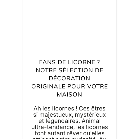
pour vous mettre dans
l'ambiance Globe-trotter.
Partez à la découverte de
ces nouveaux objets de
décoration pour adultes
comme pour enfants.
E
va
m
d
je
FANS DE LICORNE ?
re
av
NOTRE SÉLECTION DE
pr
DÉCORATION
co
ORIGINALE POUR VOTRE
d
la
MAISON
po
d
Ah les licornes ! Ces êtres
co
.
si majestueux, mystérieux
et légendaires. Animal
ultra-tendance, les licornes
font autant rêver qu'elles