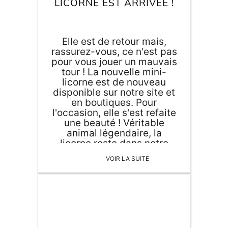
LICORNE EST ARRIVÉE !
Elle est de retour mais,
rassurez-vous, ce n'est pas
pour vous jouer un mauvais
tour ! La nouvelle mini-
licorne est de nouveau
disponible sur notre site et
en boutiques. Pour
l'occasion, elle s'est refaite
une beauté ! Véritable
animal légendaire, la
licorne reste dans notre
imaginaire un animal d'une
VOIR LA SUITE
élégance sans égal.
Découvrez dès maintenant
ses nouveaux critères de
beauté.