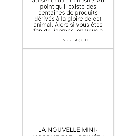
attisent notre curiosité. Au
point qu'il existe des
centaines de produits
dérivés à la gloire de cet
animal. Alors si vous êtes
fan de licornes, on vous a
préparé une petite
VOIR LA SUITE
sélection pour une
décoration originale pour
votre maison.
LA NOUVELLE MINI-