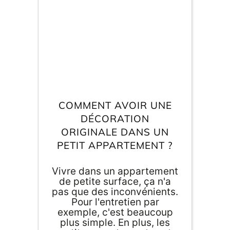
E
va
m
d
je
COMMENT AVOIR UNE
re
av
DÉCORATION
pr
ORIGINALE DANS UN
co
d
PETIT APPARTEMENT ?
la
po
d
Vivre dans un appartement
co
de petite surface, ça n'a
.
pas que des inconvénients.
Pour l'entretien par
exemple, c'est beaucoup
plus simple. En plus, les