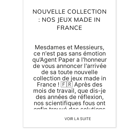
Inscri
m
vous
NOUVELLE COLLECTION
d
: NOS JEUX MADE IN
p
FRANCE
Mesdames et Messieurs,
ce n'est pas sans émotion
qu'Agent Paper a l'honneur
de vous annoncer l'arrivée
de sa toute nouvelle
collection de jeux made in
France ! 🇫🇷 Après des
mois de travail, que dis-je
des années de réflexion,
nos scientifiques fous ont
enfin trouvé des solutions
fiables pour vous offrir
VOIR LA SUITE
éclats de rires et bonheur !
Fini les heures de route
ennuyantes et les après-