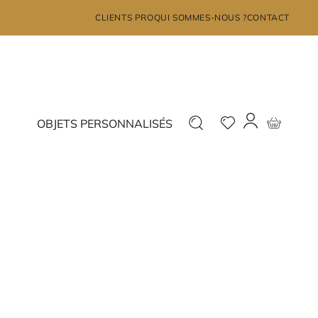
×
CLIENTS PRO
QUI SOMMES-NOUS ?
CONTACT
MON COMPTE
Déjà inscrit ?
Nouveau ?
OBJETS PERSONNALISÉS
Connectez-vous
Inscrivez-vous
J'ai oublié mon mot de passe?
JE ME CONNECTE