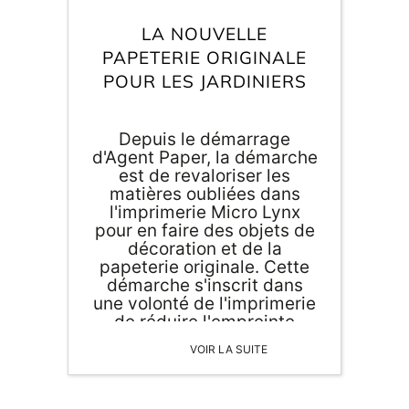
LA NOUVELLE
PAPETERIE ORIGINALE
POUR LES JARDINIERS
Depuis le démarrage
d'Agent Paper, la démarche
est de revaloriser les
matières oubliées dans
l'imprimerie Micro Lynx
pour en faire des objets de
décoration et de la
papeterie originale. Cette
démarche s'inscrit dans
une volonté de l'imprimerie
de réduire l'empreinte
écologique de son activité.
VOIR LA SUITE
Pour aller encore plus loin
dans cette démarche,
Agent Paper propose