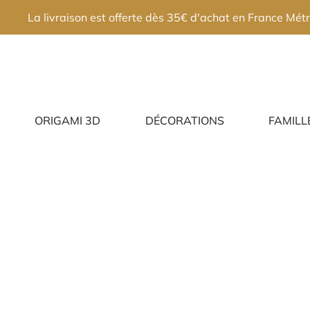
×
La livraison est offerte dès 35€ d'achat en France Métr
ORIGAMI 3D
DÉCORATIONS
FAMILL