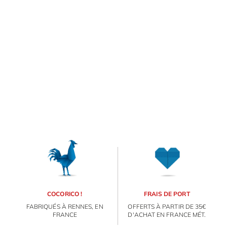
beauté...
E
va
m
d
je
re
av
ORIGAMI 3D
pr
co
d
DÉCORATIONS
la
po
d
FAMILLE & ENFANTS
co
.
COCORICO !
FRAIS DE PORT
PAPETERIE
FABRIQUÉS À RENNES, EN
OFFERTS À PARTIR DE 35€
FRANCE
D'ACHAT EN FRANCE MÉT.
IDÉES CADEAUX