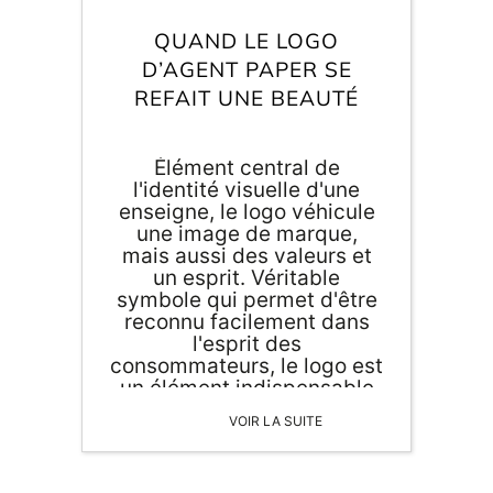
Inscri
m
vous
QUAND LE LOGO
d
D’AGENT PAPER SE
p
REFAIT UNE BEAUTÉ
Élément central de
l'identité visuelle d'une
enseigne, le logo véhicule
une image de marque,
mais aussi des valeurs et
un esprit. Véritable
symbole qui permet d'être
reconnu facilement dans
l'esprit des
consommateurs, le logo est
un élément indispensable
de la vie d'une marque.
VOIR LA SUITE
Plus de 2 ans après sa
création, le logo d' Agent
Paper se refait une