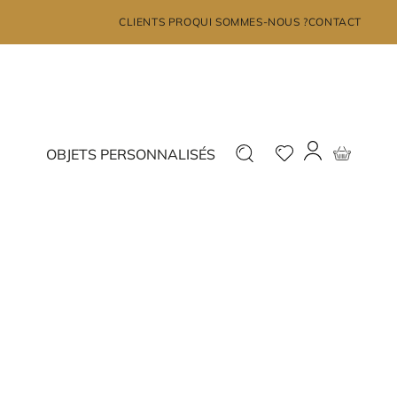
×
CLIENTS PRO
QUI SOMMES-NOUS ?
CONTACT
MON COMPTE
Déjà inscrit ?
Nouveau ?
OBJETS PERSONNALISÉS
Connectez-vous
Inscrivez-vous
J'ai oublié mon mot de passe?
JE ME CONNECTE