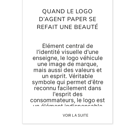
QUAND LE LOGO
D’AGENT PAPER SE
REFAIT UNE BEAUTÉ
Élément central de
l'identité visuelle d'une
enseigne, le logo véhicule
une image de marque,
mais aussi des valeurs et
un esprit. Véritable
symbole qui permet d'être
reconnu facilement dans
l'esprit des
consommateurs, le logo est
un élément indispensable
de la vie d'une marque.
VOIR LA SUITE
Plus de 2 ans après sa
création, le logo d' Agent
Paper se refait une