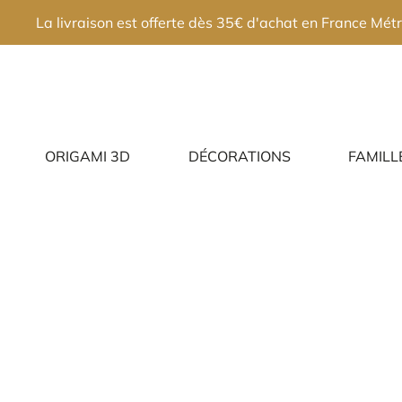
×
La livraison est offerte dès 35€ d'achat en France Métr
ORIGAMI 3D
DÉCORATIONS
FAMILL