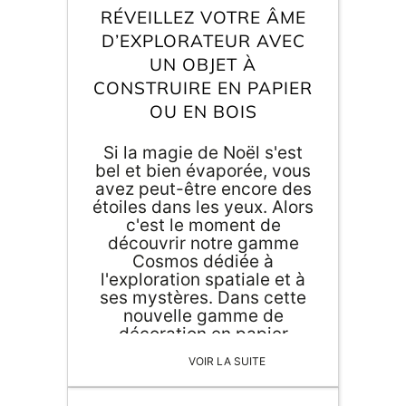
Inscri
RÉVEILLEZ VOTRE ÂME
m
vous
d
D’EXPLORATEUR AVEC
p
UN OBJET À
CONSTRUIRE EN PAPIER
OU EN BOIS
Si la magie de Noël s'est
bel et bien évaporée, vous
avez peut-être encore des
étoiles dans les yeux. Alors
c'est le moment de
découvrir notre gamme
Cosmos dédiée à
l'exploration spatiale et à
ses mystères. Dans cette
nouvelle gamme de
décoration en papier
développée par nos
VOIR LA SUITE
designers, retrouvez un
objet à construire en papier