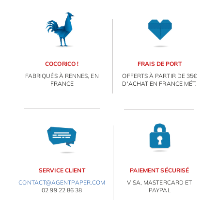
de la décoration de Noël en
OBJETS PERSONNALISÉS
papier à faire soi-même.
Pour apporter de
l'originalité à votre
décoration faite maison, on
vous a préparé une petite
sélection.
COCORICO !
FRAIS DE PORT
FABRIQUÉS À RENNES, EN
OFFERTS À PARTIR DE 35€
FRANCE
D'ACHAT EN FRANCE MÉT.
SERVICE CLIENT
PAIEMENT SÉCURISÉ
CONTACT@AGENTPAPER.COM
VISA, MASTERCARD ET
02 99 22 86 38
PAYPAL