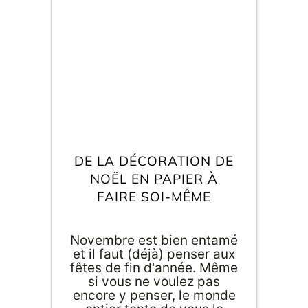
ou en bois pour
l'explorateur que vous êtes.
E
va
m
d
je
re
av
DE LA DÉCORATION DE
pr
NOËL EN PAPIER À
co
d
FAIRE SOI-MÊME
la
po
d
Novembre est bien entamé
co
.
et il faut (déjà) penser aux
fêtes de fin d'année. Même
si vous ne voulez pas
encore y penser, le monde