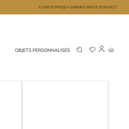
×
CLIENTS PRO
QUI SOMMES-NOUS ?
CONTACT
MON COMPTE
Déjà inscrit ?
Nouveau ?
OBJETS PERSONNALISÉS
Connectez-vous
Inscrivez-vous
J'ai oublié mon mot de passe?
JE ME CONNECTE