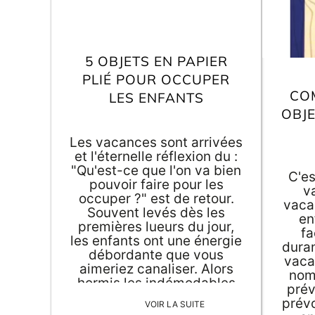
5 OBJETS EN PAPIER
PLIÉ POUR OCCUPER
CO
LES ENFANTS
OBJE
Les vacances sont arrivées
et l'éternelle réflexion du :
"Qu'est-ce que l'on va bien
C'es
pouvoir faire pour les
v
occuper ?" est de retour.
vaca
Souvent levés dès les
en
premières lueurs du jour,
fa
les enfants ont une énergie
duran
débordante que vous
vaca
aimeriez canaliser. Alors
nom
hormis les indémodables
prév
ateliers coloriage et pâte à
prévo
VOIR LA SUITE
modeler, comment occuper