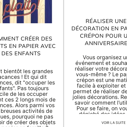
RÉALISER UNE
DÉCORATION EN PA
CRÉPON POUR 
MMENT CRÉER DES
ANNIVERSAIR
TS EN PAPIER AVEC
DES ENFANTS
Vous organisez u
événement et souha
réaliser votre décor
t bientôt les grandes
vous-même ? Le pa
acances ! Et qui dit
crépon est une mat
nces, dit "occuper les
facile à exploiter et
fants". Pas toujours
permet de réaliser de
cile de les occuper
jolies décorations. R
t ces 2 longs mois de
savoir comment l’util
nces. Alors parmi vos
Pour se faire, on vo
breuses activités de
déniché des idées
ues, pourquoi ne pas
décoration en pap
ir de créer des objets
VOIR LA SUITE
crépon pour un