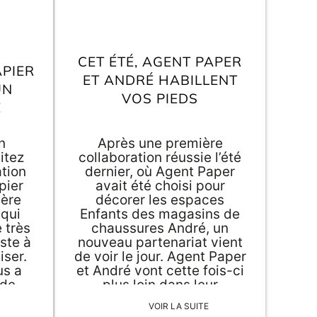
CET ÉTÉ, AGENT PAPER
PIER
ET ANDRÉ HABILLENT
UN
VOS PIEDS
E
n
Après une première
itez
collaboration réussie l’été
ation
dernier, où Agent Paper
pier
avait été choisi pour
ière
décorer les espaces
 qui
Enfants des magasins de
 très
chaussures André, un
este à
nouveau partenariat vient
iser.
de voir le jour. Agent Paper
us a
et André vont cette fois-ci
 de
plus loin dans leur
ier
partenariat en proposant
VOIR LA SUITE
une gamme d’espadrilles