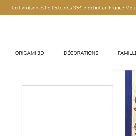
×
La livraison est offerte dès 35€ d'achat en France Métr
ORIGAMI 3D
DÉCORATIONS
FAMILL