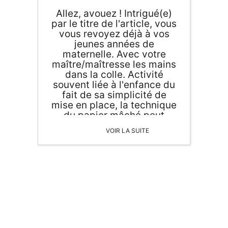
Allez, avouez ! Intrigué(e)
par le titre de l'article, vous
vous revoyez déjà à vos
jeunes années de
maternelle. Avec votre
maître/maîtresse les mains
dans la colle. Activité
souvent liée à l'enfance du
fait de sa simplicité de
mise en place, la technique
du papier mâché peut
aussi bien se faire en
VOIR LA SUITE
famille qu'en solo. Loin
d'être désuet, une
décoration en papier
mâché peut parfaitement
s'intégrer dans l'ambiance
d'une pièce. Voici quelques
idées de décoration à
réaliser en papier mâché.