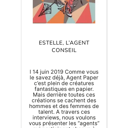
Inscri
m
vous
d
p
ESTELLE, L’AGENT
CONSEIL
l 14 juin 2019 Comme vous
le savez déjà, Agent Paper
c’est plein de créatures
fantastiques en papier.
Mais derrière toutes ces
créations se cachent des
hommes et des femmes de
talent. A travers ces
interviews, nous voulons
vous présenter les “agents”