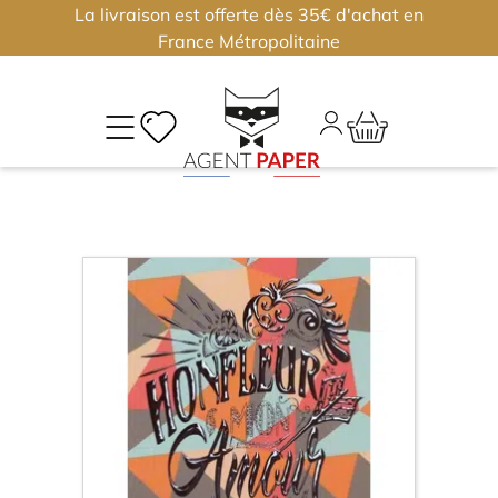
La livraison est offerte dès 35€ d'achat en
×
×
France Métropolitaine
M
CO
Déjà
inscri
?
Conne
vous
Nouv
J'
ou
?
m