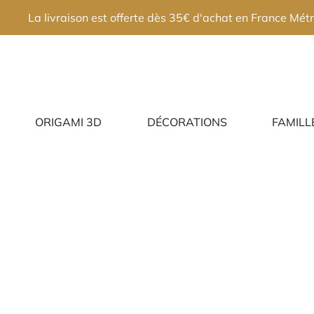
×
La livraison est offerte dès 35€ d'achat en France Métr
ORIGAMI 3D
DÉCORATIONS
FAMILL