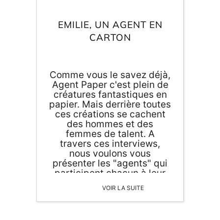
EMILIE, UN AGENT EN
CARTON
Comme vous le savez déjà,
Agent Paper c'est plein de
créatures fantastiques en
papier. Mais derrière toutes
ces créations se cachent
des hommes et des
femmes de talent. A
travers ces interviews,
nous voulons vous
présenter les "agents" qui
participent chacun à leur
échelle à la décoration et la
VOIR LA SUITE
papeterie de demain.
Aujourd'hui, venez à la
rencontre d'Emilie.