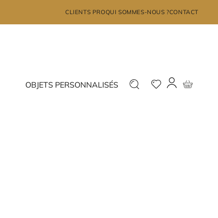
×
CLIENTS PRO
QUI SOMMES-NOUS ?
CONTACT
MON COMPTE
Déjà inscrit ?
Nouveau ?
OBJETS PERSONNALISÉS
Connectez-vous
Inscrivez-vous
J'ai oublié mon mot de passe?
JE ME CONNECTE