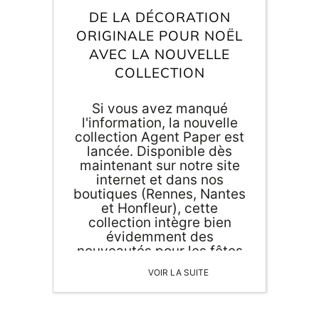
Inscri
m
DE LA DÉCORATION
vous
d
ORIGINALE POUR NOËL
p
AVEC LA NOUVELLE
COLLECTION
Si vous avez manqué
l'information, la nouvelle
collection Agent Paper est
lancée. Disponible dès
maintenant sur notre site
internet et dans nos
boutiques (Rennes, Nantes
et Honfleur), cette
collection intègre bien
évidemment des
nouveautés pour les fêtes
de fin d'année. Nouveaux
VOIR LA SUITE
animaux en papier,
nouveaux objets en bois et
en carton. Mais aussi de