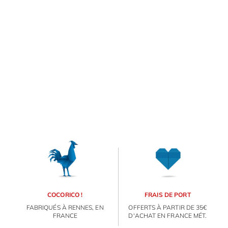
E
va
m
d
je
re
av
ORIGAMI 3D
pr
co
d
DÉCORATIONS
la
po
d
FAMILLE & ENFANTS
co
.
COCORICO !
FRAIS DE PORT
PAPETERIE
FABRIQUÉS À RENNES, EN
OFFERTS À PARTIR DE 35€
FRANCE
D'ACHAT EN FRANCE MÉT.
IDÉES CADEAUX