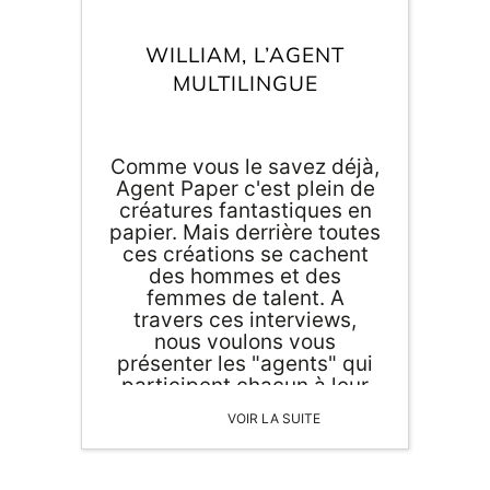
Inscri
m
vous
d
WILLIAM, L’AGENT
p
MULTILINGUE
Comme vous le savez déjà,
Agent Paper c'est plein de
créatures fantastiques en
papier. Mais derrière toutes
ces créations se cachent
des hommes et des
femmes de talent. A
travers ces interviews,
nous voulons vous
présenter les "agents" qui
participent chacun à leur
échelle à la décoration et la
VOIR LA SUITE
papeterie de demain.
Aujourd'hui, partez à la
rencontre de William.