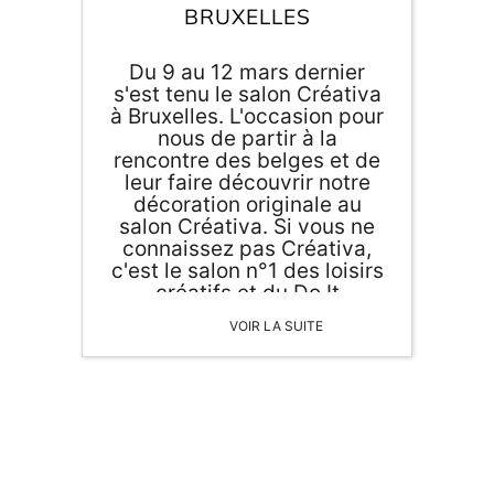
BRUXELLES
Du 9 au 12 mars dernier
s'est tenu le salon Créativa
à Bruxelles. L'occasion pour
nous de partir à la
rencontre des belges et de
leur faire découvrir notre
ORIGAMI 3D
décoration originale au
salon Créativa. Si vous ne
connaissez pas Créativa,
DÉCORATIONS
c'est le salon n°1 des loisirs
créatifs et du Do It
FAMILLE & ENFANTS
Yourself. Différents acteurs
VOIR LA SUITE
du tricot, de la couture, du
scrapbooking et d'autres
PAPETERIE
loisirs créatifs étaient
présents pour ce rendez-
IDÉES CADEAUX
vous incontournable des
amateurs de DIY.
OBJETS PERSONNALISÉS