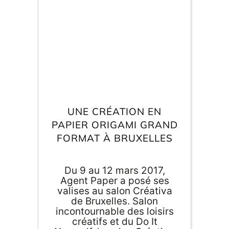
E
va
m
d
je
re
UNE CRÉATION EN
av
pr
PAPIER ORIGAMI GRAND
co
FORMAT À BRUXELLES
d
la
po
d
Du 9 au 12 mars 2017,
co
Agent Paper a posé ses
.
valises au salon Créativa
de Bruxelles. Salon
incontournable des loisirs
créatifs et du Do It