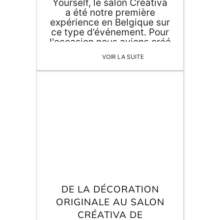
Yourself, le salon Créativa
a été notre première
expérience en Belgique sur
ce type d’événement. Pour
l'occasion nous avions créé
une œuvre collaborative
VOIR LA SUITE
composée de papier
origami grand format.
DE LA DÉCORATION
ORIGINALE AU SALON
CRÉATIVA DE