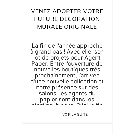
Inscri
m
vous
VENEZ ADOPTER VOTRE
d
FUTURE DÉCORATION
p
MURALE ORIGINALE
La fin de l’année approche
à grand pas ! Avec elle, son
lot de projets pour Agent
Paper. Entre l’ouverture de
nouvelles boutiques très
prochainement, l’arrivée
d’une nouvelle collection et
notre présence sur des
salons, les agents du
papier sont dans les
starting-blocks. D’ici la fin
de l’année, vous pourrez
VOIR LA SUITE
nous rencontrer sur non
pas […]