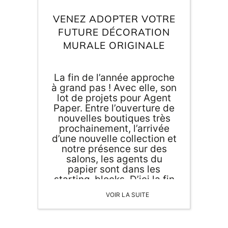
Inscri
m
vous
VENEZ ADOPTER VOTRE
d
FUTURE DÉCORATION
p
MURALE ORIGINALE
La fin de l’année approche
à grand pas ! Avec elle, son
lot de projets pour Agent
Paper. Entre l’ouverture de
nouvelles boutiques très
prochainement, l’arrivée
d’une nouvelle collection et
notre présence sur des
salons, les agents du
papier sont dans les
starting-blocks. D’ici la fin
de l’année, vous pourrez
VOIR LA SUITE
nous rencontrer sur non
pas […]