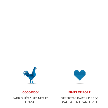
E
va
m
d
je
re
av
ORIGAMI 3D
pr
co
d
DÉCORATIONS
la
po
d
FAMILLE & ENFANTS
co
.
COCORICO !
FRAIS DE PORT
PAPETERIE
FABRIQUÉS À RENNES, EN
OFFERTS À PARTIR DE 35€
FRANCE
D'ACHAT EN FRANCE MÉT.
IDÉES CADEAUX