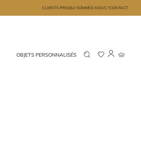
×
CLIENTS PRO
QUI SOMMES-NOUS ?
CONTACT
MON COMPTE
Déjà inscrit ?
Nouveau ?
OBJETS PERSONNALISÉS
Connectez-vous
Inscrivez-vous
J'ai oublié mon mot de passe?
JE ME CONNECTE