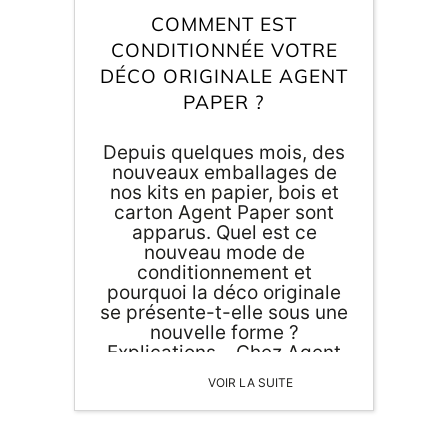
COMMENT EST
CONDITIONNÉE VOTRE
DÉCO ORIGINALE AGENT
PAPER ?
Depuis quelques mois, des
nouveaux emballages de
nos kits en papier, bois et
carton Agent Paper sont
apparus. Quel est ce
nouveau mode de
conditionnement et
pourquoi la déco originale
se présente-t-elle sous une
nouvelle forme ?
Explications... Chez Agent
Paper, nous cherchons à
VOIR LA SUITE
vous proposer
régulièrement des
nouveautés de déco