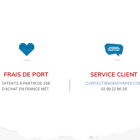
originales (décoration
murale, arts de la table,
idées déco...) tout comme
en papeterie, carterie et
loisirs. Mais au-delà de
vous proposer des
nouveautés, nous
continuons d'améliorer nos
produits déjà existants
dans nos gammes afin de
vous proposer la meilleure
expérience possible.
FRAIS DE PORT
SERVICE CLIENT
OFFERTS À PARTIR DE 35€
CONTACT@AGENTPAPER.CO
D'ACHAT EN FRANCE MÉT.
02 99 22 86 38