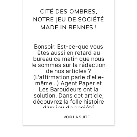
CITÉ DES OMBRES,
NOTRE JEU DE SOCIÉTÉ
MADE IN RENNES !
Bonsoir. Est-ce-que vous
êtes aussi en retard au
bureau ce matin que nous
le sommes sur la rédaction
de nos articles ?
(L'affirmation parle d'elle-
même...) Agent Paper et
Les Baroudeurs ont la
solution. Dans cet article,
découvrez la folle histoire
d'un jeu de société
imaginé, dessiné et
VOIR LA SUITE
fabriqué à Rennes !