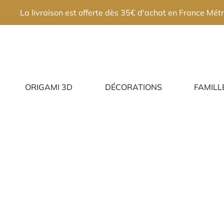
×
La livraison est offerte dès 35€ d'achat en France Métr
ORIGAMI 3D
DÉCORATIONS
FAMILL