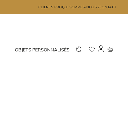
×
CLIENTS PRO
QUI SOMMES-NOUS ?
CONTACT
MON COMPTE
Déjà inscrit ?
Nouveau ?
OBJETS PERSONNALISÉS
Connectez-vous
Inscrivez-vous
J'ai oublié mon mot de passe?
JE ME CONNECTE