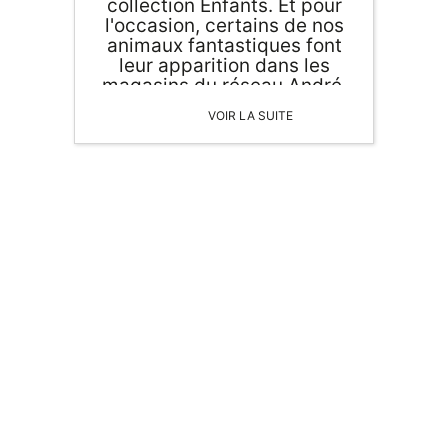
collection Enfants. Et pour
l'occasion, certains de nos
animaux fantastiques font
leur apparition dans les
magasins du réseau André.
Comme quoi la décoration
VOIR LA SUITE
en papier 3D s'immisce
partout !
ORIGAMI 3D
DÉCORATIONS
FAMILLE & ENFANTS
PAPETERIE
IDÉES CADEAUX