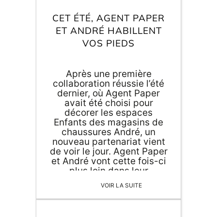
Inscri
m
vous
CET ÉTÉ, AGENT PAPER
d
ET ANDRÉ HABILLENT
p
VOS PIEDS
Après une première
collaboration réussie l’été
dernier, où Agent Paper
avait été choisi pour
décorer les espaces
Enfants des magasins de
chaussures André, un
nouveau partenariat vient
de voir le jour. Agent Paper
et André vont cette fois-ci
plus loin dans leur
partenariat en proposant
VOIR LA SUITE
une gamme d’espadrilles
pour toute la famille. A
quelques jours […]