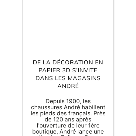
E
va
m
d
je
DE LA DÉCORATION EN
re
av
PAPIER 3D S’INVITE
pr
DANS LES MAGASINS
co
d
ANDRÉ
la
po
d
Depuis 1900, les
co
chaussures André habillent
.
les pieds des français. Près
de 120 ans après
l'ouverture de leur 1ère
boutique, André lance une