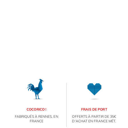
E
va
m
d
je
re
av
ORIGAMI 3D
pr
co
d
DÉCORATIONS
la
po
d
FAMILLE & ENFANTS
co
.
COCORICO !
FRAIS DE PORT
PAPETERIE
FABRIQUÉS À RENNES, EN
OFFERTS À PARTIR DE 35€
FRANCE
D'ACHAT EN FRANCE MÉT.
IDÉES CADEAUX