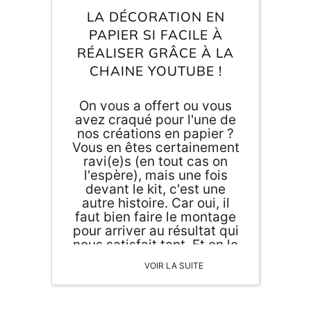
Inscri
m
LA DÉCORATION EN
vous
d
PAPIER SI FACILE À
p
RÉALISER GRÂCE À LA
CHAINE YOUTUBE !
On vous a offert ou vous
avez craqué pour l'une de
nos créations en papier ?
Vous en êtes certainement
ravi(e)s (en tout cas on
l'espère), mais une fois
devant le kit, c'est une
autre histoire. Car oui, il
faut bien faire le montage
pour arriver au résultat qui
nous satisfait tant. Et on le
sait, ce n'est pas l'affaire
VOIR LA SUITE
de tout un chacun d'être
habile de ses doigts.
Rassurez-vous ! La