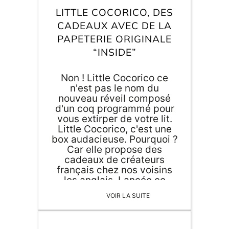
Inscri
m
LITTLE COCORICO, DES
vous
d
CADEAUX AVEC DE LA
p
PAPETERIE ORIGINALE
“INSIDE”
Non ! Little Cocorico ce
n'est pas le nom du
nouveau réveil composé
d'un coq programmé pour
vous extirper de votre lit.
Little Cocorico, c'est une
box audacieuse. Pourquoi ?
Car elle propose des
cadeaux de créateurs
français chez nos voisins
les anglais. Lancée ce
mois-ci, Agent Paper a
VOIR LA SUITE
l'honneur de faire partie
des cadeaux avec de la
papeterie originale.