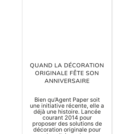
E
va
m
d
je
re
QUAND LA DÉCORATION
av
pr
ORIGINALE FÊTE SON
co
ANNIVERSAIRE
d
la
po
d
Bien qu'Agent Paper soit
co
une initiative récente, elle a
.
déjà une histoire. Lancée
courant 2014 pour
proposer des solutions de
décoration originale pour