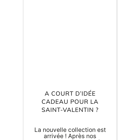
pensiez ne pas avoir à lui
offrir quelque chose
aujourd'hui, voilà qu'il/elle
vient de vous annoncer
que vous fêtez bien votre
amour ce soir. Pas de
panique, on vous propose
une sélection d'idées de
dernière minute pour un
cadeau original de Saint-
Valentin.
ORIGAMI 3D
A COURT D’IDÉE
DÉCORATIONS
CADEAU POUR LA
SAINT-VALENTIN ?
FAMILLE & ENFANTS
La nouvelle collection est
PAPETERIE
arrivée ! Après nos