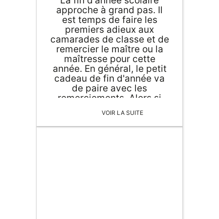
La fin d'année scolaire
approche à grand pas. Il
est temps de faire les
premiers adieux aux
camarades de classe et de
remercier le maître ou la
maîtresse pour cette
année. En général, le petit
cadeau de fin d'année va
de paire avec les
remerciements. Alors si
vous souhaitez offrir un
VOIR LA SUITE
petit cadeau original pour
la maîtresse ou le maître
de votre enfant, on vous a
sélectionné quelques
idées...