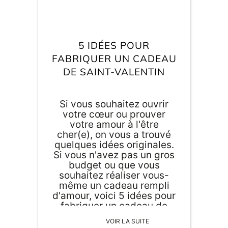
5 IDÉES POUR
FABRIQUER UN CADEAU
DE SAINT-VALENTIN
Si vous souhaitez ouvrir
votre cœur ou prouver
votre amour à l'être
cher(e), on vous a trouvé
quelques idées originales.
Si vous n'avez pas un gros
budget ou que vous
souhaitez réaliser vous-
même un cadeau rempli
d'amour, voici 5 idées pour
fabriquer un cadeau de
Saint-Valentin. Le saviez-
VOIR LA SUITE
vous ? Avant d'être inscrite