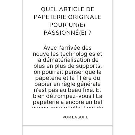
QUEL ARTICLE DE
PAPETERIE ORIGINALE
POUR UN(E)
PASSIONNÉ(E) ?
Avec l'arrivée des
nouvelles technologies et
la dématérialisation de
plus en plus de supports,
on pourrait penser que la
papeterie et la filière du
papier en règle générale
n'est pas au beau fixe. Et
bien détrompez-vous ! La
papeterie a encore un bel
avenir devant elle. Loin du
basique cahier ou carnet
VOIR LA SUITE
de note, la papeterie se
réinvente jour après jour. Et
cela, Agent Paper l'a bien