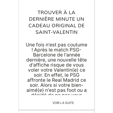
TROUVER À LA
DERNIÈRE MINUTE UN
CADEAU ORIGINAL DE
SAINT-VALENTIN
Une fois n'est pas coutume
! Après le match PSG-
Barcelone de l'année
dernière, une nouvelle tête
d'affiche risque de vous
voler votre Valentin(e) ce
soir. En effet, le PSG
affronte le Real Madrid ce
soir. Alors si votre bien-
aimé(e) n'est pas foot ou a
décidé de ne pas vous
abandonner ce soir, il va
VOIR LA SUITE
falloir lui trouver un
cadeau. Horreur, vous qui