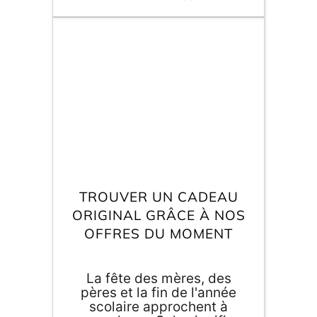
situations. Pour toutes ces
années passées à avoir
supporté vos caprices,
votre crise d'ado et vos
retards du couvre-feu qu'il
vous a imposé, vous
souhaitez le remercier.
Cette année, la fête des
pères tombe le 17 juin.
Alors si vous cherchez un
cadeau original pour un
homme qui fera plaisir à
votre papa, on vous a fait
une petite sélection.
TROUVER UN CADEAU
ORIGINAL GRÂCE À NOS
OFFRES DU MOMENT
La fête des mères, des
pères et la fin de l'année
scolaire approchent à