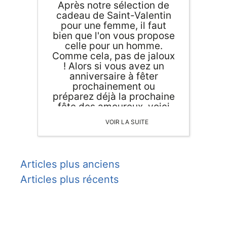
Après notre sélection de
cadeau de Saint-Valentin
pour une femme, il faut
bien que l'on vous propose
celle pour un homme.
Comme cela, pas de jaloux
! Alors si vous avez un
anniversaire à fêter
prochainement ou
préparez déjà la prochaine
fête des amoureux, voici
notre petit top d'idée de
VOIR LA SUITE
cadeau de Saint-Valentin
pour un homme.
Navigation
Articles plus anciens
Articles plus récents
des
articles