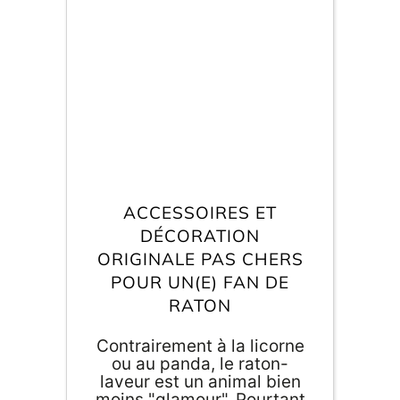
compris ! C'est notre credo
de créer à partir du papier
et d'autres matières issues
du bois. Quel article de
papeterie originale pourrait
intéresser un(e)
passionné(e) de papier ?
On a toute une sélection
rien que pour vous...
ACCESSOIRES ET
DÉCORATION
ORIGINALE PAS CHERS
POUR UN(E) FAN DE
RATON
Contrairement à la licorne
ou au panda, le raton-
laveur est un animal bien
moins "glamour". Pourtant