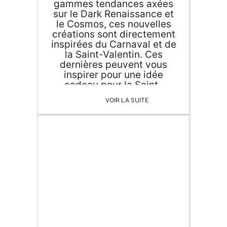
gammes tendances axées
IDÉES CADEAUX
sur le Dark Renaissance et
le Cosmos, ces nouvelles
créations sont directement
OBJETS PERSONNALISÉS
inspirées du Carnaval et de
la Saint-Valentin. Ces
dernières peuvent vous
inspirer pour une idée
cadeau pour la Saint-
Valentin avec votre âme
VOIR LA SUITE
sœur. Petite présentation
de quelques-unes des
créations...