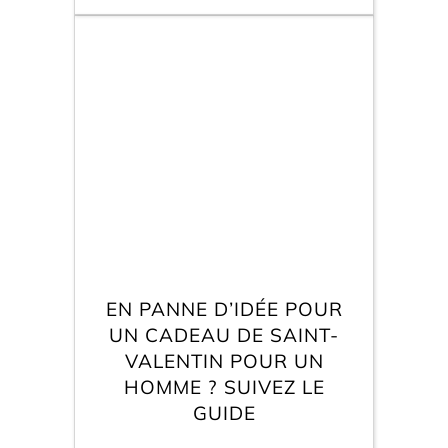
dans nos calendriers, la
Saint-Valentin faisait
surtout référence au 1er
jour de parade des oiseaux
et de leur quête de
partenaire pour la saison
qui arrive. La Saint-
Valentin, c'est à la fois la
fête des amoureux mais
aussi une opportunité pour
les personnes à la
recherche de leur âme
sœur de se rencontrer
voire de se déclarer.
EN PANNE D’IDÉE POUR
UN CADEAU DE SAINT-
VALENTIN POUR UN
HOMME ? SUIVEZ LE
GUIDE