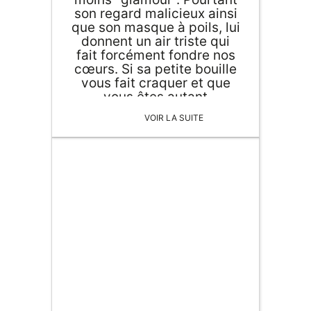
son regard malicieux ainsi
que son masque à poils, lui
donnent un air triste qui
fait forcément fondre nos
cœurs. Si sa petite bouille
vous fait craquer et que
vous êtes autant
amoureux/euse de cet
VOIR LA SUITE
animal que de votre chat,
on vous a préparé un
éventail d'accessoires et
de décoration originale pas
chers pour un(e) fan de
raton.