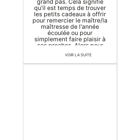
grand pas. Cela signifie
qu'il est temps de trouver
les petits cadeaux à offrir
pour remercier le maître/la
maîtresse de l'année
écoulée ou pour
simplement faire plaisir à
ses proches. Alors pour
vous aider dans votre
VOIR LA SUITE
quête, découvrez nos
offres du moment pour
trouver un cadeau original,
ludique et insolite.