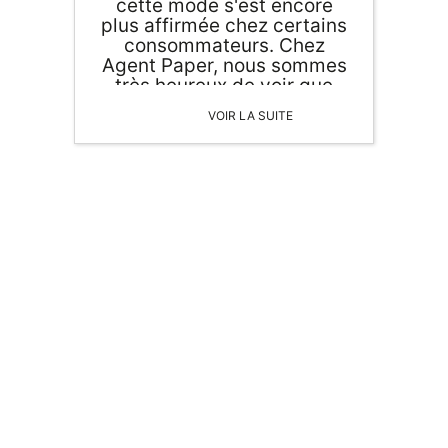
cette mode s'est encore
plus affirmée chez certains
consommateurs. Chez
Agent Paper, nous sommes
très heureux de voir que
l'objet en bois made in
VOIR LA SUITE
France à le vent en poupe
car chez nous tout est
fabriqué en France 🇫🇷
ORIGAMI 3D
DÉCORATIONS
FAMILLE & ENFANTS
PAPETERIE
IDÉES CADEAUX