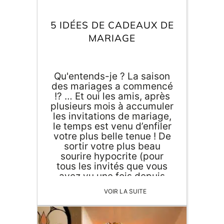
Inscri
m
vous
d
5 IDÉES DE CADEAUX DE
p
MARIAGE
Qu'entends-je ? La saison
des mariages a commencé
!? … Et oui les amis, après
plusieurs mois à accumuler
les invitations de mariage,
le temps est venu d’enfiler
votre plus belle tenue ! De
sortir votre plus beau
sourire hypocrite (pour
tous les invités que vous
avez vu une fois depuis
2012 et dont vous avez
VOIR LA SUITE
oublié et le nom et la
fonction ! 😰☺️) Et surtout
ne pas oublier le cadeau