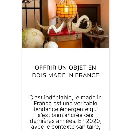
pour les mariés ! Le cadeau
de mariage… le … MINCE !
VOUS AVEZ ZAPPÉ LE
CADEAU DE MARIAGE ??!
Pas d'inquiétude ! Agent
Paper est là pour vous et
E
déborde d'idées de
va
cadeaux de mariage made
m
in France pour vous sauver
d
! 🇫🇷🤩
je
re
av
OFFRIR UN OBJET EN
pr
BOIS MADE IN FRANCE
co
d
la
po
d
C'est indéniable, le made in
co
France est une véritable
.
tendance émergente qui
s'est bien ancrée ces
dernières années. En 2020,
avec le contexte sanitaire,