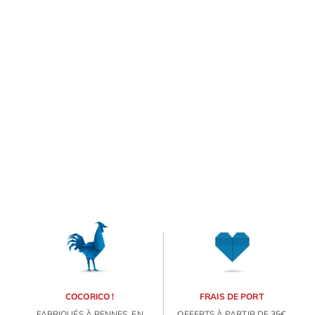
L'aménagement d'un
IDÉES CADEAUX
espace de vie repose en
partie sur la décoration.
OBJETS PERSONNALISÉS
Alors nous vous avons
préparé une sélection
d'idées cadeaux à (s')offrir
pour une décoration
originale dans la chambre
de bébé.
COCORICO !
FRAIS DE PORT
FABRIQUÉS À RENNES, EN
OFFERTS À PARTIR DE 35€