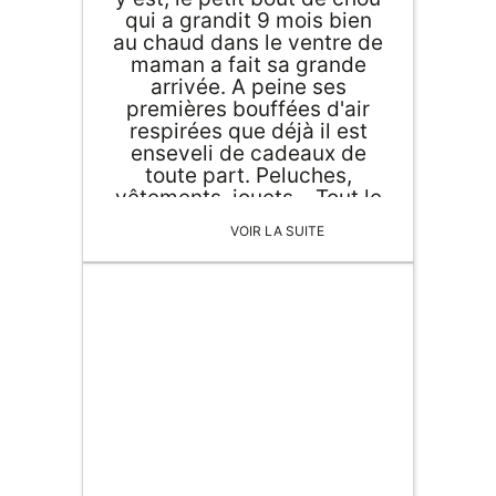
qui a grandit 9 mois bien
au chaud dans le ventre de
maman a fait sa grande
arrivée. A peine ses
premières bouffées d'air
respirées que déjà il est
enseveli de cadeaux de
toute part. Peluches,
vêtements, jouets... Tout le
monde y va de sa petite
VOIR LA SUITE
attention. Alors comment
se démarquer pour être
sûr(e) de faire plaisir à
bébé, mais surtout aux
jeunes parents ? On vous
propose notre sélection de
cadeau de naissance
original et utile à offrir aux
jeunes parents. Pour le
petit bout de chou... ou
pour les jeunes parents,
découvrez notre sélection