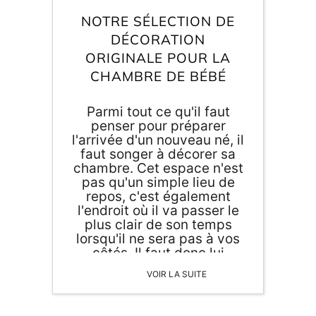
de cadeau de naissance
NOTRE SÉLECTION DE
original et utile.
DÉCORATION
ORIGINALE POUR LA
CHAMBRE DE BÉBÉ
Parmi tout ce qu'il faut
penser pour préparer
l'arrivée d'un nouveau né, il
faut songer à décorer sa
chambre. Cet espace n'est
pas qu'un simple lieu de
ORIGAMI 3D
repos, c'est également
l'endroit où il va passer le
DÉCORATIONS
plus clair de son temps
lorsqu'il ne sera pas à vos
côtés. Il faut donc lui
FAMILLE & ENFANTS
préparer un lieu de vie
VOIR LA SUITE
agréable, confortable et
PAPETERIE
ludique pour favoriser son
éveil en douceur.