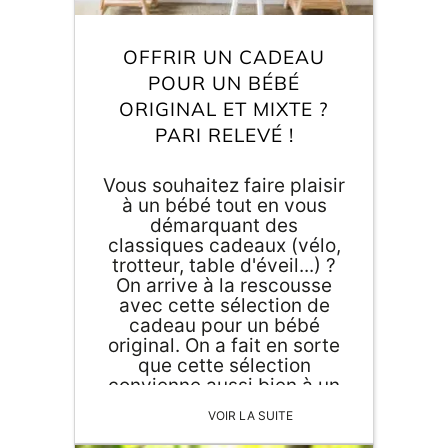
Inscri
m
vous
d
OFFRIR UN CADEAU
p
POUR UN BÉBÉ
ORIGINAL ET MIXTE ?
PARI RELEVÉ !
Vous souhaitez faire plaisir
à un bébé tout en vous
démarquant des
classiques cadeaux (vélo,
trotteur, table d'éveil...) ?
On arrive à la rescousse
avec cette sélection de
cadeau pour un bébé
original. On a fait en sorte
que cette sélection
convienne aussi bien à un
garçon qu'à une fille.
VOIR LA SUITE