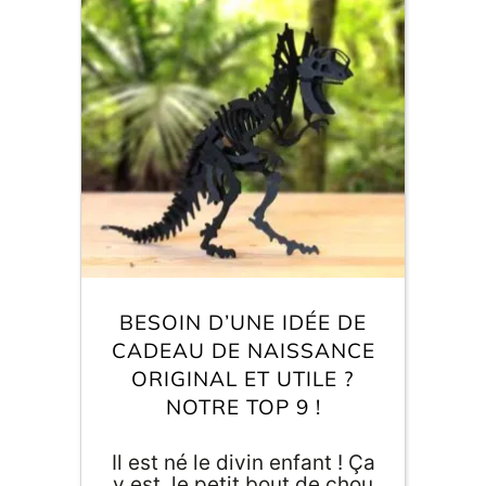
E
va
m
d
je
re
av
pr
co
d
la
BESOIN D’UNE IDÉE DE
po
CADEAU DE NAISSANCE
d
ORIGINAL ET UTILE ?
co
.
NOTRE TOP 9 !
Il est né le divin enfant ! Ça
y est, le petit bout de chou