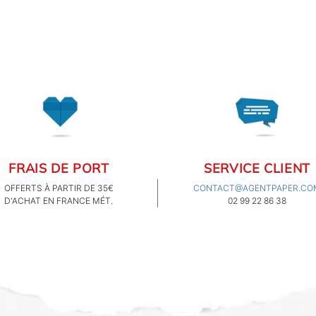
l'équipe d'Agent
aper dispose d'un
kground" que je vous
ivais dans cet article,
ogotype de la marque a
t autant de choses à
voiler ! Comme nous
sommes du genre
ostalgique, retour
ronologique sur SIX
es d'existence et de
yeuses papeteries...
FRAIS DE PORT
SERVICE CLIENT
OFFERTS À PARTIR DE 35€
CONTACT@AGENTPAPER.CO
D'ACHAT EN FRANCE MÉT.
02 99 22 86 38