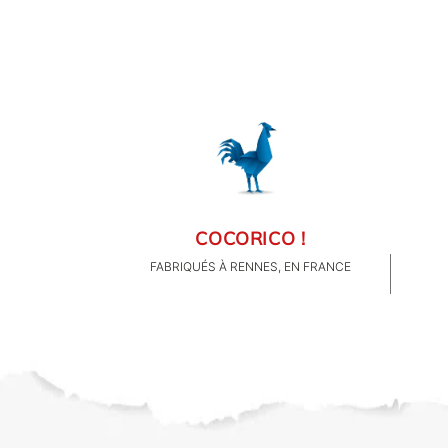
FAMILLE & ENFANTS
P
"bac
PAPETERIE
décr
le l
IDÉES CADEAUX
tou
dé
OBJETS PERSONNALISÉS
n
ch
anné
jo
COCORICO !
FABRIQUÉS À RENNES, EN FRANCE