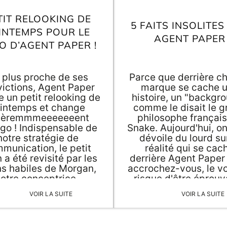
TIT RELOOKING DE
5 FAITS INSOLITES
INTEMPS POUR LE
AGENT PAPER
O D’AGENT PAPER !
 plus proche de ses
Parce que derrière c
ictions, Agent Paper
marque se cache 
re un petit relooking de
histoire, un "backgr
rintemps et change
comme le disait le g
gèremmmeeeeeeent
philosophe françai
ogo ! Indispensable de
Snake. Aujourd'hui, o
notre stratégie de
dévoile du lourd sur
munication, le petit
réalité qui se cac
 a été revisité par les
derrière Agent Paper 
s habiles de Morgan,
accrochez-vous, le v
otre conceptrice-
risque d'être éprouv
ustratrice, et sous les
(On exagère à peine
VOIR LA SUITE
VOIR LA SUITE
es conseils de Cristina
(quoique)...
dula, styliste qu'on a
 à vous décrire... Et si