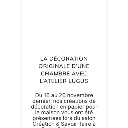
quelques créations à
monter soi-même.
E
va
m
d
je
LA DÉCORATION
re
av
ORIGINALE D’UNE
pr
CHAMBRE AVEC
co
d
L’ATELIER LUGUS
la
po
d
Du 16 au 20 novembre
co
dernier, nos créations de
.
décoration en papier pour
la maison vous ont été
présentées lors du salon
Création & Savoir-faire à