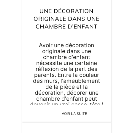
Inscri
m
vous
UNE DÉCORATION
d
ORIGINALE DANS UNE
p
CHAMBRE D’ENFANT
Avoir une décoration
originale dans une
chambre d'enfant
nécessite une certaine
réflexion de la part des
parents. Entre la couleur
des murs, l'ameublement
de la pièce et la
décoration, décorer une
chambre d'enfant peut
devenir un vrai casse-tête !
Pour vous aider à décorer
VOIR LA SUITE
une chambre d'enfant de
manière originale, nous
avons sélectionnés