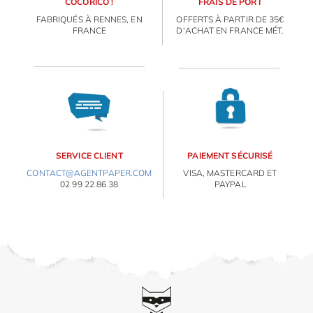
COCORICO !
FRAIS DE PORT
FABRIQUÉS À RENNES, EN
OFFERTS À PARTIR DE 35€
IDÉES CADEAUX
FRANCE
D'ACHAT EN FRANCE MÉT.
OBJETS PERSONNALISÉS
SERVICE CLIENT
PAIEMENT SÉCURISÉ
CONTACT@AGENTPAPER.COM
VISA, MASTERCARD ET
02 99 22 86 38
PAYPAL