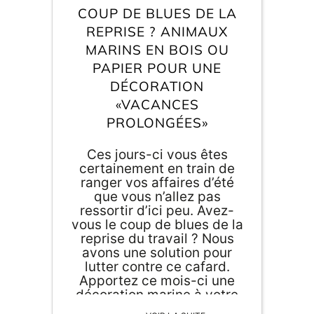
Inscri
COUP DE BLUES DE LA
m
vous
d
REPRISE ? ANIMAUX
p
MARINS EN BOIS OU
PAPIER POUR UNE
DÉCORATION
«VACANCES
PROLONGÉES»
Ces jours-ci vous êtes
certainement en train de
ranger vos affaires d’été
que vous n’allez pas
ressortir d’ici peu. Avez-
vous le coup de blues de la
reprise du travail ? Nous
avons une solution pour
lutter contre ce cafard.
Apportez ce mois-ci une
décoration marine à votre
habitat afin de vous