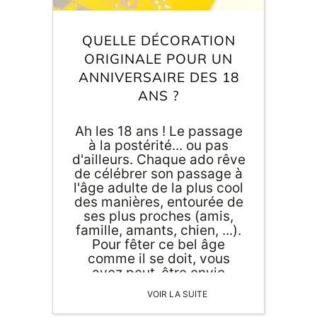
Inscri
m
vous
d
QUELLE DÉCORATION
p
ORIGINALE POUR UN
ANNIVERSAIRE DES 18
ANS ?
Ah les 18 ans ! Le passage
à la postérité... ou pas
d'ailleurs. Chaque ado rêve
de célébrer son passage à
l'âge adulte de la plus cool
des manières, entourée de
ses plus proches (amis,
famille, amants, chien, ...).
Pour fêter ce bel âge
comme il se doit, vous
avez peut-être envie
d'avoir des paillettes dans
VOIR LA SUITE
les yeux. Avant de tomber
de haut le lendemain, car