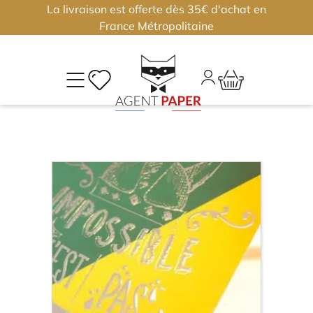
La livraison est offerte dès 35€ d'achat en
×
×
France Métropolitaine
M
CO
Déjà
inscri
?
Conne
vous
Nouv
J'
ou
?
m