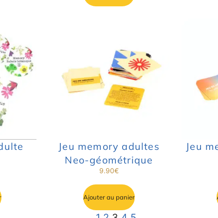
dulte
Jeu memory adultes
Jeu m
Neo-géométrique
9.90
€
r
Ajouter au panier
1
2
3
4
5