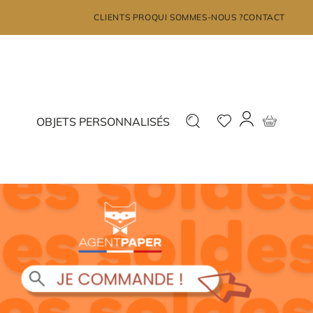
×
CLIENTS PRO
QUI SOMMES-NOUS ?
CONTACT
MON COMPTE
Déjà inscrit ?
Nouveau ?
OBJETS PERSONNALISÉS
Connectez-vous
Inscrivez-vous
J'ai oublié mon mot de passe?
JE ME CONNECTE