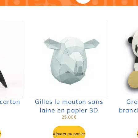
carton
Gilles le mouton sans
Gra
laine en papier 3D
branc
25.00
€
r
Ajouter au panier