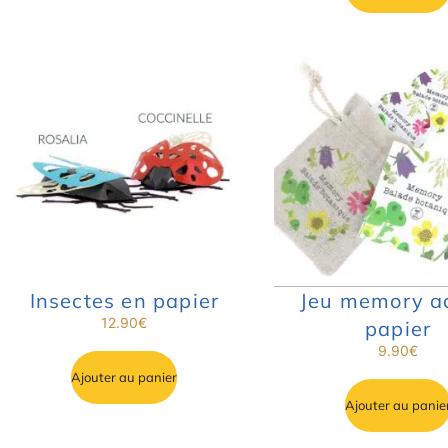
ORIGAMI 3D
DÉCORATIONS
Insectes en papier
Jeu memory a
12.90
€
papier
FAMILLE & ENFANTS
9.90
€
Ajouter au panier
PAPETERIE
Ajouter au panie
IDÉES CADEAUX