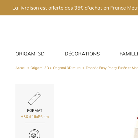
×
La livraison est offerte dès 35€ d'achat en France Métr
ORIGAMI 3D
DÉCORATIONS
FAMILL
Accueil
>
Origami 3D
>
Origami 3D mural
> Trophée Easy Peasy Fusée et Mont
FORMAT
H30xL15xP6 cm