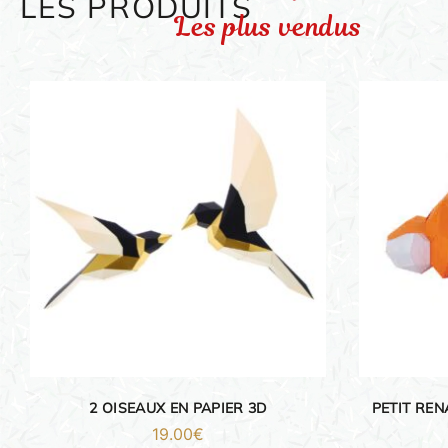
LES PRODUITS
Les plus vendus
ORIGAMI 3D
DÉCORATIONS
FAMILLE & ENFANTS
PAPETERIE
IDÉES CADEAUX
OBJETS PERSONNALISÉS
2 OISEAUX EN PAPIER 3D
PETIT REN
19.00
€