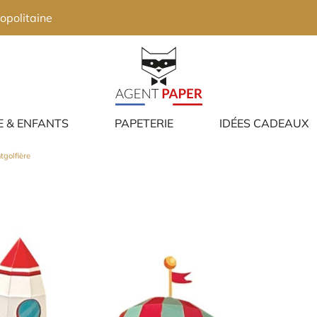
opolitaine
E & ENFANTS
PAPETERIE
IDÉES CADEAUX
golfière