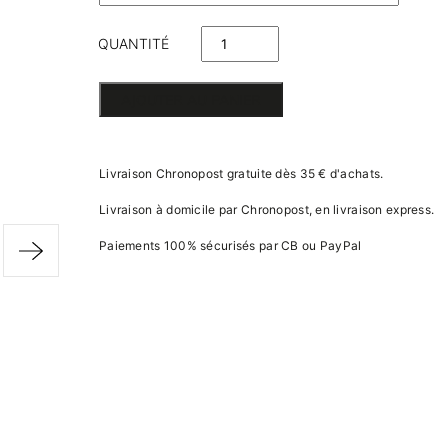
QUANTITÉ
DE
AJOUTER AU PANIER
TROPHÉE
EASY
Livraison Chronopost gratuite dès 35 € d'achats.
PEASY
Livraison à domicile par Chronopost, en livraison express.
FUSÉE ET
Paiements 100% sécurisés par CB ou PayPal
MONTGOLFIÈRE