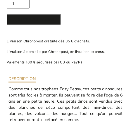
va
DE
m
d
TROPHÉE
je
AJOUTER AU PANIER
re
EASY
av
pr
PEASY
co
Livraison Chronopost gratuite dès 35 € d'achats.
d
DINOS
la
Livraison à domicile par Chronopost, en livraison express.
po
d
Paiements 100% sécurisés par CB ou PayPal
co
.
DESCRIPTION
Comme tous nos trophées Easy Peasy, ces petits dinosaures
sont très faciles à monter. Ils peuvent se faire dès l’âge de 6
ans en une petite heure. Ces petits dinos sont vendus avec
des planches de déco comportant des mini-dinos, des
plantes, des volcans, des nuages… Tout ce qu’on pouvait
retrouver durant le cétacé en somme.