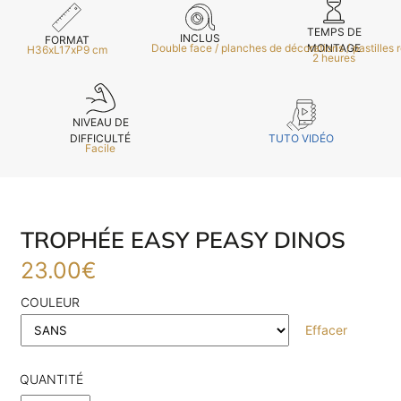
TEMPS DE
INCLUS
FORMAT
MONTAGE
Double face / planches de décorations / pastilles 
H36xL17xP9 cm
2 heures
NIVEAU DE
TUTO VIDÉO
DIFFICULTÉ
Facile
TROPHÉE EASY PEASY DINOS
23.00
€
COULEUR
Effacer
QUANTITÉ
E