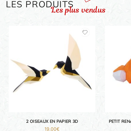
LES PRODUITS
Les plus vendus
ORIGAMI 3D
DÉCORATIONS
FAMILLE & ENFANTS
PAPETERIE
IDÉES CADEAUX
2 OISEAUX EN PAPIER 3D
PETIT REN
19.00
€