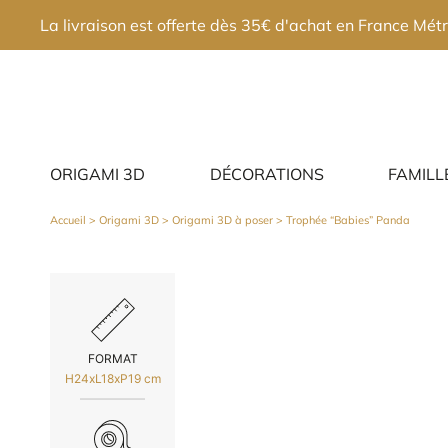
×
La livraison est offerte dès 35€ d'achat en France Métr
ORIGAMI 3D
DÉCORATIONS
FAMILL
Accueil
>
Origami 3D
>
Origami 3D à poser
> Trophée “Babies” Panda
FORMAT
H24xL18xP19 cm