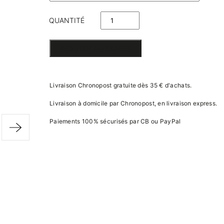
QUANTITÉ
DE
AJOUTER AU PANIER
TROPHÉE
"BABIES"
Livraison Chronopost gratuite dès 35 € d'achats.
PANDA
Livraison à domicile par Chronopost, en livraison express.
Paiements 100% sécurisés par CB ou PayPal