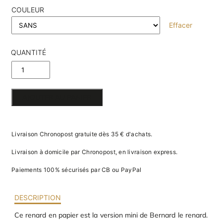
va
COULEUR
m
d
Effacer
je
re
av
QUANTITÉ
pr
co
DE PETIT
d
la
RENARD
po
AJOUTER AU PANIER
d
EN PAPIER
co
.
3D
Livraison Chronopost gratuite dès 35 € d'achats.
Livraison à domicile par Chronopost, en livraison express.
Paiements 100% sécurisés par CB ou PayPal
DESCRIPTION
Ce renard en papier est la version mini de Bernard le renard.