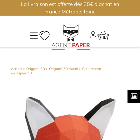
La livraison est offerte dès 35€ d'achat en
×
×
France Métropolitaine
M
CO
Déjà
Accueil
>
Origami 3D
>
Origami 3D mural
> Petit renard
en papier 3D
inscri
?
Conne
vous
Nouv
?
J'