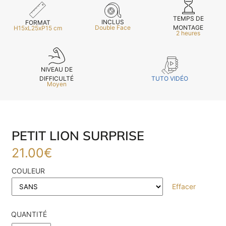
TEMPS DE
INCLUS
FORMAT
Double Face
MONTAGE
H15xL25xP15 cm
2 heures
NIVEAU DE
TUTO VIDÉO
DIFFICULTÉ
Moyen
PETIT LION SURPRISE
21.00
€
COULEUR
E
va
Effacer
m
d
je
QUANTITÉ
re