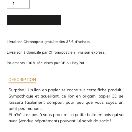
av
DE PETIT
pr
co
LION
d
AJOUTER AU PANIER
la
SURPRISE
po
d
co
Livraison Chronopost gratuite dès 35 € d'achats.
.
Livraison à domicile par Chronopost, en livraison express.
Paiements 100% sécurisés par CB ou PayPal
DESCRIPTION
Surprise ! Un lion en papier se cache sur cette fiche produit !
Sympathique et acueillant, ce lion en origami papier 3D se
laissera facilement dompter, pour peu que vous soyez un
petit peu manuels.
Et n’hésitez pas à vous procurer la petite boite en bois qui va
avec (vendue séparément) pouvant lui servir de socle !