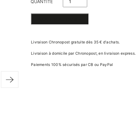
QUANTITÉ
DE JEU DE
AJOUTER AU PANIER
CARTES
BLEU ET
Livraison Chronopost gratuite dès 35 € d'achats.
OR
Livraison à domicile par Chronopost, en livraison express.
Paiements 100% sécurisés par CB ou PayPal