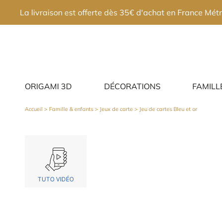
×
La livraison est offerte dès 35€ d'achat en France Métr
ORIGAMI 3D
DÉCORATIONS
FAMILL
Accueil
>
Famille & enfants
>
Jeux de carte
> Jeu de cartes Bleu et or
TUTO VIDÉO