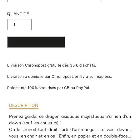
va
m
d
QUANTITÉ
je
re
DE
av
pr
DRAGON
co
AJOUTER AU PANIER
d
ASIATIQUE
la
po
EN PAPIER
d
Livraison Chronopost gratuite dès 35 € d'achats.
co
3D
.
Livraison à domicile par Chronopost, en livraison express.
Paiements 100% sécurisés par CB ou PayPal
DESCRIPTION
Prenez garde, ce dragon asiatique majestueux n’a rien d’un
clown (sauf les couleurs) !
On le croirait tout droit sorti d’un manga ! Le voici devant
vous, en chair et en os ! Enfin, en papier et en double-face…