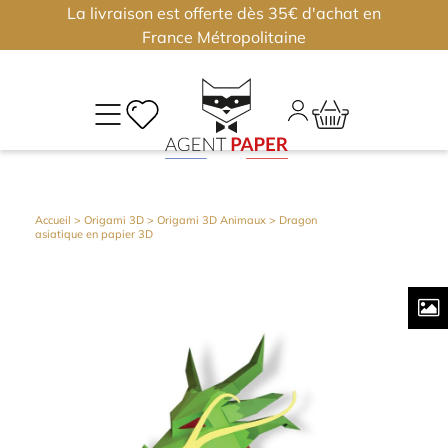
La livraison est offerte dès 35€ d'achat en
×
×
France Métropolitaine
M
CO
Déjà
Accueil
>
Origami 3D
>
Origami 3D Animaux
> Dragon
asiatique en papier 3D
inscri
?
Conne
vous
Nouv
?
J'