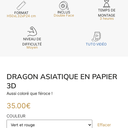
TEMPS DE
INCLUS
FORMAT
MONTAGE
Double Face
H50xL32xP24 cm
3 heures
NIVEAU DE
TUTO VIDÉO
DIFFICULTÉ
Moyen
DRAGON ASIATIQUE EN PAPIER
3D
Aussi coloré que féroce !
35.00
€
COULEUR
E
Effacer