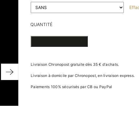
Effa
QUANTITÉ
DE
AJOUTER AU PANIER
DILOPHOSAURUS
EN
Livraison Chronopost gratuite dès 35 € d'achats.
CARTON
Livraison à domicile par Chronopost, en livraison express.
Paiements 100% sécurisés par CB ou PayPal