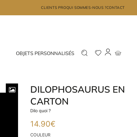
×
CLIENTS PRO
QUI SOMMES-NOUS ?
CONTACT
MON COMPTE
Déjà inscrit ?
Nouveau ?
OBJETS PERSONNALISÉS
Connectez-vous
Inscrivez-vous
DILOPHOSAURUS EN
CARTON
J'ai oublié mon mot de passe?
Dilo quoi ?
14.90
€
JE ME CONNECTE
COULEUR