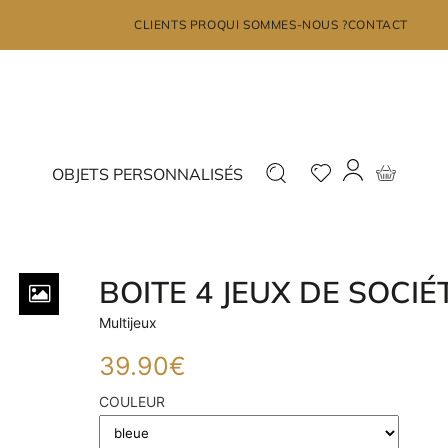
×
CLIENTS PRO
QUI SOMMES-NOUS ?
CONTACT
MON COMPTE
Déjà inscrit ?
Nouveau ?
OBJETS PERSONNALISÉS
Connectez-vous
Inscrivez-vous
BOITE 4 JEUX DE SOCIÉ
Multijeux
J'ai oublié mon mot de passe?
39.90
€
COULEUR
JE ME CONNECTE