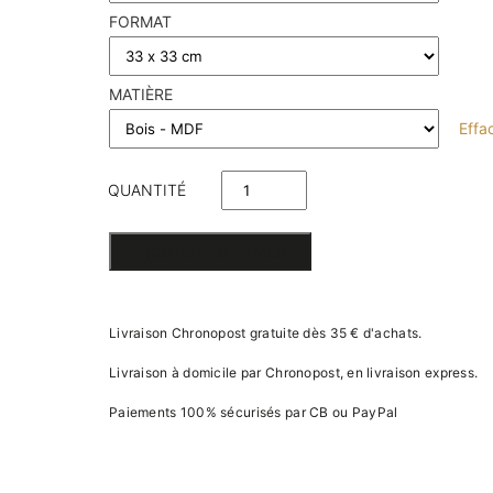
FORMAT
MATIÈRE
Effa
QUANTITÉ
DE BOITE
AJOUTER AU PANIER
4 JEUX DE
SOCIÉTÉ
Livraison Chronopost gratuite dès 35 € d'achats.
Livraison à domicile par Chronopost, en livraison express.
Paiements 100% sécurisés par CB ou PayPal