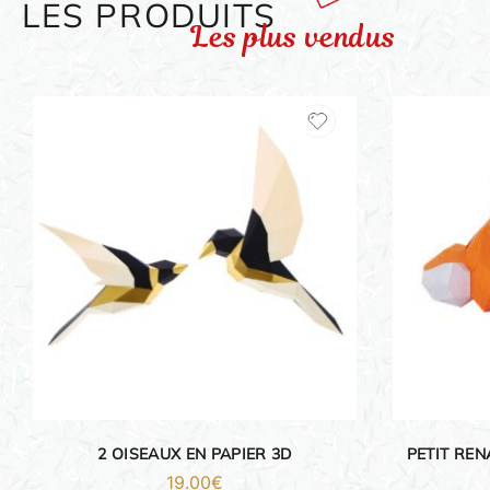
LES PRODUITS
Les plus vendus
ORIGAMI 3D
DÉCORATIONS
FAMILLE & ENFANTS
PAPETERIE
IDÉES CADEAUX
OBJETS PERSONNALISÉS
2 OISEAUX EN PAPIER 3D
PETIT REN
19.00
€