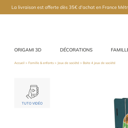
×
La livraison est offerte dès 35€ d'achat en France Métr
ORIGAMI 3D
DÉCORATIONS
FAMILL
Accueil
>
Famille & enfants
>
Jeux de société
> Boite 4 jeux de société
TUTO VIDÉO