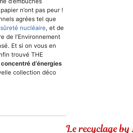
emé d’embuches
apier n’ont pas peur !
nnels agrées tel que
 sûreté nucléaire
, et de
ère de l’Environnement
sé. Et si on vous en
enfin trouvé THE
e
concentré d’énergies
elle collection déco
Le recyclage by