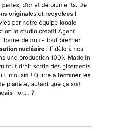
 perles, d’or et de pigments. De
ons originale
s et
recyclées
!
vies par notre équipe
locale
ection le studio créatif Agent
n forme de notre tout premier
isation nucléaire
! Fidèle à nos
ons une production 100%
Made in
m tout droit sortie des gisements
 Limousin ! Quitte à terminer les
le planète, autant que ça soit
nçais
non… ?!