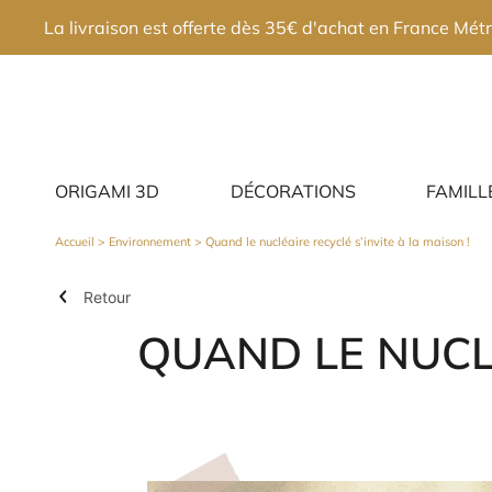
×
La livraison est offerte dès 35€ d'achat en France Métr
ORIGAMI 3D
DÉCORATIONS
FAMILL
Accueil
>
Environnement
> Quand le nucléaire recyclé s’invite à la maison !
Retour
QUAND LE NUCLÉ