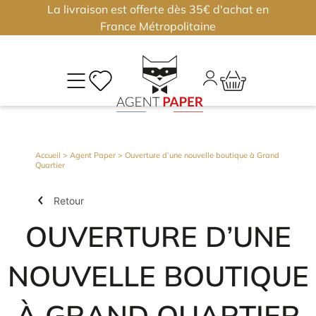
La livraison est offerte dès 35€ d'achat en
×
×
France Métropolitaine
M
CO
Déjà
Accueil
>
Agent Paper
> Ouverture d’une nouvelle boutique à Grand
Quartier
inscri
?
Retour
Conne
vous
OUVERTURE D’UNE
NOUVELLE BOUTIQUE
Nouv
J'
ou
?
À GRAND QUARTIER
m