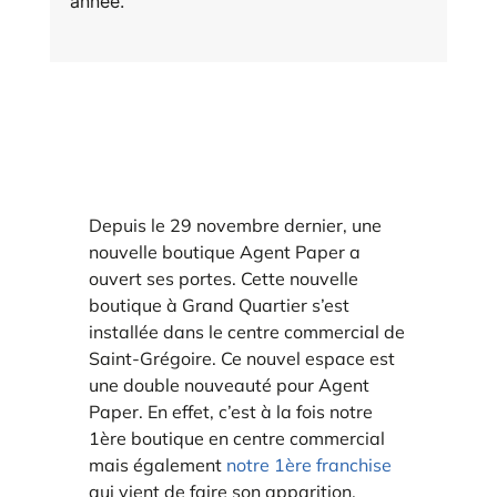
année.
E
va
m
d
je
Depuis le 29 novembre dernier, une
re
av
nouvelle boutique Agent Paper a
pr
ouvert ses portes. Cette nouvelle
co
boutique à Grand Quartier s’est
d
la
installée dans le centre commercial de
po
Saint-Grégoire. Ce nouvel espace est
d
une double nouveauté pour Agent
co
.
Paper. En effet, c’est à la fois notre
1ère boutique en centre commercial
mais également
notre 1ère franchise
qui vient de faire son apparition.