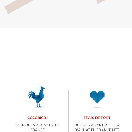
Inscri
m
vous
d
p
COCORICO !
FRAIS DE PORT
FABRIQUÉS À RENNES, EN
OFFERTS À PARTIR DE 35€
FRANCE
D'ACHAT EN FRANCE MÉT.