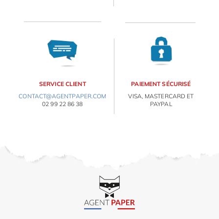
ORIGAMI 3D
DÉCORATIONS
FAMILLE & ENFANTS
E
va
m
PAPETERIE
d
SERVICE CLIENT
PAIEMENT SÉCURISÉ
je
CONTACT@AGENTPAPER.COM
VISA, MASTERCARD ET
IDÉES CADEAUX
re
02 99 22 86 38
PAYPAL
av
pr
OBJETS PERSONNALISÉS
co
d
la
po
d
co
.