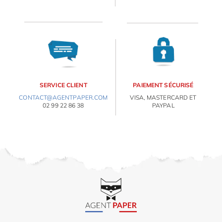
ORIGAMI 3D
DÉCORATIONS
FAMILLE & ENFANTS
E
va
m
PAPETERIE
d
SERVICE CLIENT
PAIEMENT SÉCURISÉ
je
CONTACT@AGENTPAPER.COM
VISA, MASTERCARD ET
IDÉES CADEAUX
re
02 99 22 86 38
PAYPAL
av
pr
OBJETS PERSONNALISÉS
co
d
la
po
d
co
.