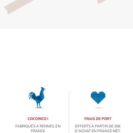
Inscri
m
vous
d
p
COCORICO !
FRAIS DE PORT
FABRIQUÉS À RENNES, EN
OFFERTS À PARTIR DE 35€
FRANCE
D'ACHAT EN FRANCE MÉT.